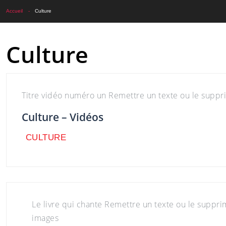
Accueil
Culture
Culture
CULTURE
Titre vidéo numéro un Remettre un texte ou le supprim
Culture – Vidéos
CULTURE
CULTURE
Le livre qui chante Remettre un texte ou le supprime
images